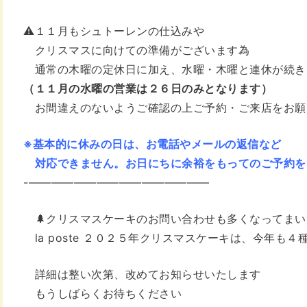
⚠️１１月もシュトーレンの仕込みや
クリスマスに向けての準備がございます為
通常の木曜の定休日に加え、
水曜・木曜と連休が続き
（１１月の水曜の営業は２６日のみとなります）
お間違えのないようご確認の上
ご予約・ご来店をお願
※基本的に休みの日は、お電話やメールの返信など
対応できません。お日にちに余裕をもっての
ご予約を
-————————————————
🌲クリスマスケーキのお問い合わせも
多くなってまい
la poste ２０２５年クリスマスケーキは、
今年も４種
詳細は整い次第、改めてお知らせいたします
もうしばらくお待ちください