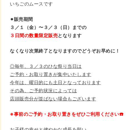
いちごのムースです
⚫︎販売期間
３／１（金）〜３／３（日）までの
３日間の数量限定販売
となります
なくなり次第終了となりますので
どうぞお早めに！
◎毎年、３／３のひな祭り当日は
ご予約・お取り置きが集中いたします
今年は、曜日的にも土日となっております
その為、ご予約状況によっては
店頭販売分が並ばない場合もございます
※事前のご予約・お取り置きを
ぜひご利用ください☎️
お子様の幸せと健やかな成長を願い