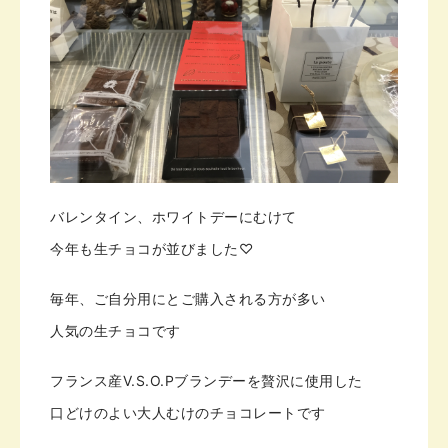
バレンタイン、ホワイトデーに
むけて
今年も生チョコが
並びました♡
毎年、ご自分用にと
ご購入される方が多い
人気の
生チョコです
フランス産V.S.O.Pブランデーを
贅沢に使用した
口どけのよい
大人むけのチョコレートです