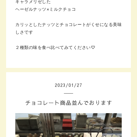
キャラメリゼした
ヘーゼルナッツ×ミルクチョコ
カリッとしたナッツとチョコレートがくせになる美味
しさです
２種類の味を食べ比べて
みてください♡
2023
/
01
/
27
チョコレート商品並んでおります