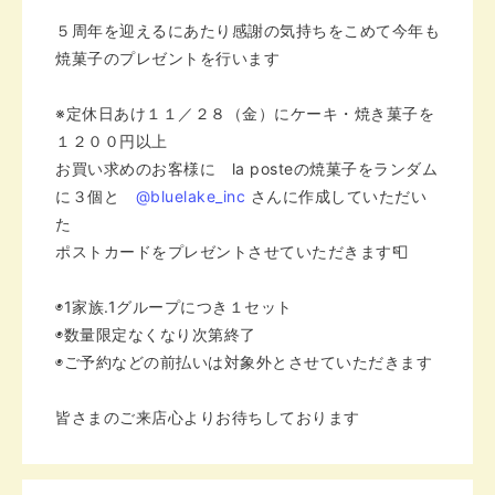
５周年を迎えるにあたり感謝の気持ちをこめて
今年も
焼菓子のプレゼントを行います
※定休日あけ１１／２８（金）に
ケーキ・焼き菓子を
１２００円以上
お買い求めのお客様に
la posteの焼菓子をランダム
に３個と
@bluelake_inc
さんに作成していただい
た
ポストカードをプレゼントさせていただきます📮
◉1家族.1グループにつき１セット
◉数量限定なくなり次第終了
◉ご予約などの前払いは対象外とさせていただきます
皆さまのご来店心よりお待ちしております