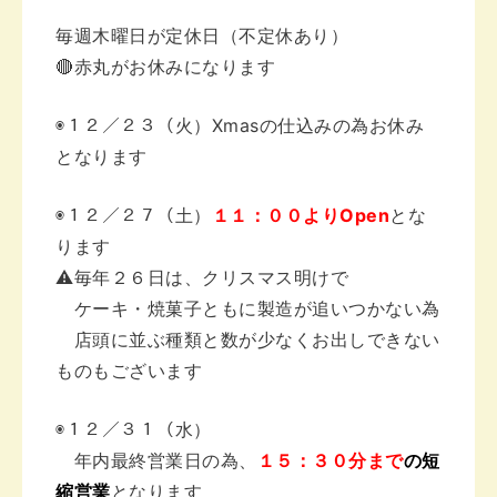
毎週木曜日が定休日（不定休あり）
🔴赤丸がお休みになります
◉１２／２３（火）
Xmasの仕込みの為お休み
となります
◉１２／２７（土）
１１：００よりOpen
とな
ります
⚠️毎年２６日は、クリスマス明けで
ケーキ・焼菓子ともに製造が追いつかない為
店頭に並ぶ種類と数が少なく
お出しできない
ものもございます
◉１２／３１（水）
年内最終営業日の為、
１５：３０分まで
の短
縮営業
となります