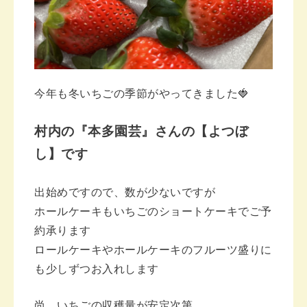
今年も冬いちごの季節がやってきました🍓
村内の『本多園芸』さんの【よつぼ
し】です
出始めですので、数が少ないですが
ホールケーキもいちごのショートケーキで
ご予
約承ります
ロールケーキやホールケーキのフルーツ盛りに
も
少しずつお入れします
尚、いちごの収穫量が安定次第