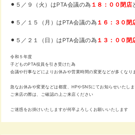
⚫︎５／９（火）はPTA会議の為
１８：００閉店
⚫︎５／１５（月）はPTA会議の為
１６：３０閉
⚫︎５／２１（日）はPTA会議の為
１３：００閉
令和５年度
子どものPTA役員を引き受けた為
会議や行事などによりお休みや
営業時間の変更などが多くなり
急なお休みや変更などは
都度、HPやSNSにて
お知らせいたしま
ご来店の際は、ご確認の上
ご来店ください
ご迷惑をお掛けいたしますが何卒
よろしくお願いいたします