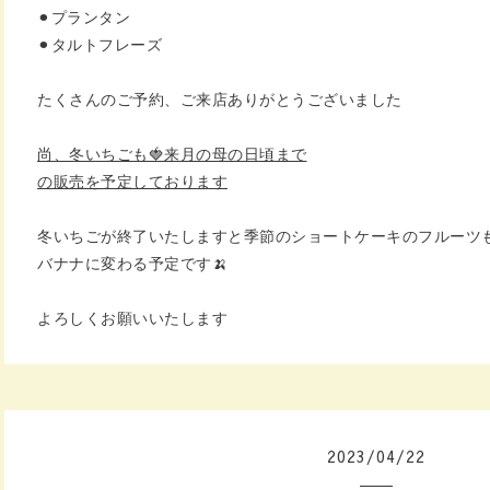
⚫︎プランタン
⚫︎タルトフレーズ
たくさんのご予約、ご来店
ありがとうございました
尚、冬いちごも🍓
来月の母の日頃まで
の販売を予定しております
冬いちごが終了いたしますと
季節のショートケーキのフルーツ
バナナに変わる予定です🍌
よろしくお願いいたします
2023
/
04
/
22