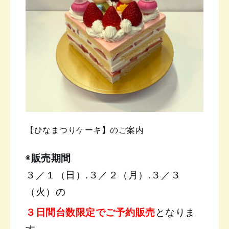
【ひなまつりケーキ】のご案内
◉
販売期間
３／１（日）.３／２（月）.３／３
（火）の
３日間
台数限定でご予約販売
となりま