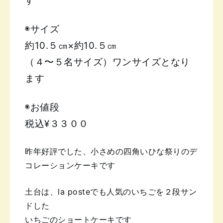
す
◉サイズ
約10.５㎝×約10.５㎝
（４〜５名サイズ）ワンサイズとなり
ます
◉お値段
税込¥３３００
昨年好評でした、小さめの四角い
ひな祭りのデ
コレーションケーキです
土台は、la posteでも人気のいちごを２段サン
ドした
いちごのショートケーキです