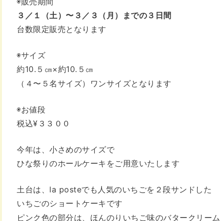
◉販売期間
３／１（土）〜３／３（月）までの３日間
台数限定販売となります
◉サイズ
約10.５㎝×約10.５㎝
（４〜５名サイズ）
ワンサイズとなります
◉お値段
税込¥３３００
今年は、小さめのサイズで
ひな祭りのホールケーキをご用意いたします
土台は、la posteでも人気のいちごを２段サンドした
いちごのショートケーキです
ピンク色の部分は、ほんのりいちご味のバタークリーム