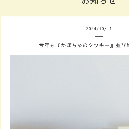
お知らせ
2024
/
10
/
11
今年も『かぼちゃのクッキー』並び