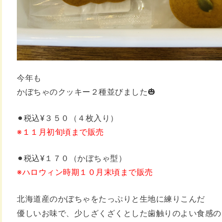
今年も
かぼちゃのクッキー２種並びました🎃
⚫︎税込¥３５０（４枚入り）
※１１月初旬頃まで販売
⚫︎税込¥１７０（かぼちゃ型）
※ハロウィン時期１０月末頃まで販売
北海道産のかぼちゃを
たっぷりと生地に練りこんだ
優しいお味で、少しざくざくとした歯触りのよい
食感の