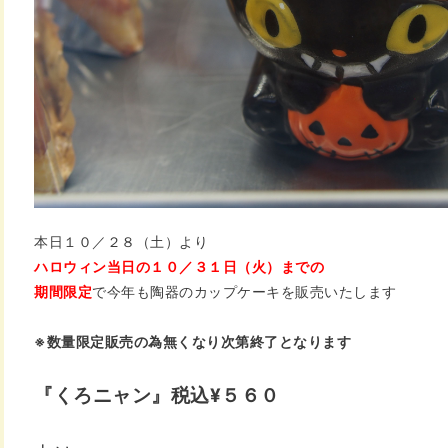
本日１０／２８（土）より
ハロウィン当日の
１０／３１日（火）までの
期間限定
で今年も陶器の
カップケーキを販売いたします
※数量限定販売の為
無くなり次第終了となります
『くろニャン』税込¥５６０