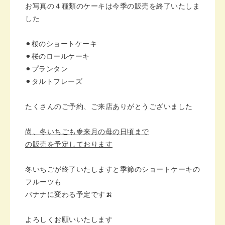
お写真の４種類のケーキは
今季の販売を終了いたしま
した
⚫︎桜のショートケーキ
⚫︎桜のロールケーキ
⚫︎プランタン
⚫︎タルトフレーズ
たくさんのご予約、ご来店
ありがとうございました
尚、冬いちごも🍓
来月の母の日頃まで
の販売を予定しております
冬いちごが終了いたしますと
季節のショートケーキの
フルーツも
バナナに変わる予定です🍌
よろしくお願いいたします