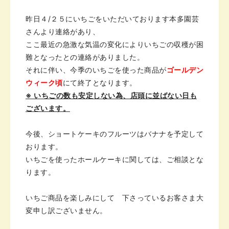
昨日４/２５にいちごをいただいております
本多園芸
さんより連絡があり、
ここ最近の急激な気温の変化により
いちごの収穫が困
難となった
との
連絡がありました。
それに伴い、
今季のいちごを使った商品が
ゴールデン
ウィーク頃
にて
終了となります。
※ いちごの数も安定しない為、店頭に
並ばない日も
ございます。
今後、ショートケーキのフルーツは
バナナを予定して
おります。
いちごを使ったホールケーキに
関しては、ご相談とな
ります。
いちご商品を楽しみにして
下さっているお客さま
大
変申し訳ございません。