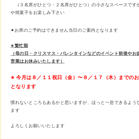
（３名席がひとつ・２名席がひとつ）の小さなスペースです
や焼菓子をお楽しみ下さい
⚫︎お席のご予約はできません
当日のご案内となります
※繁忙期
（母の日・クリスマス・バレンタインなどのイベント前後やお
営業はお休みいたします）
※ 今月は
８／１１祝日（金）〜８／１７（木）までのお
となります
慣れないところもあるかと思いますが、ほっと一息できるよう
ます
よろしくお願いいたします